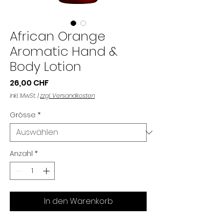
African Orange
Aromatic Hand &
Body Lotion
Preis
26,00 CHF
inkl. MwSt.
|
zzgl. Versandkosten
Grösse
*
Anzahl
*
In den Warenkorb