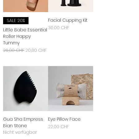
Facial Cupping Kit
SALE 20%
Preis
30,00 CHF
Little Babe Essential
Roller Happy
inkl. MwSt.
|
zzgl. Versandkosten
Tummy
Standardpreis
Sale-Preis
26,00 CHF
20,80 CHF
inkl. MwSt.
|
zzgl. Versandkosten
Gua Sha Empress
Eye Pillow Face
Bian Stone
Preis
22,00 CHF
Nicht verfügbar
inkl. MwSt.
|