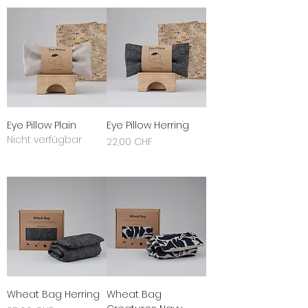
zzgl. Versandkosten
Eye Pillow Plain
Eye Pillow Herring
Nicht verfügbar
Preis
22,00 CHF
inkl. MwSt.
|
zzgl. Versandkosten
Wheat Bag Herring
Wheat Bag