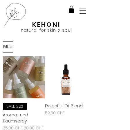
KEHONI
natural for skin & soul
Filter
Essential Oil Blend
SALE 20%
Preis
52,00 CHF
Aroma- und
Raumspray
inkl. MwSt.
|
zzgl. Versandkosten
Standardpreis
Sale-Preis
35,00 CHF
28,00 CHF