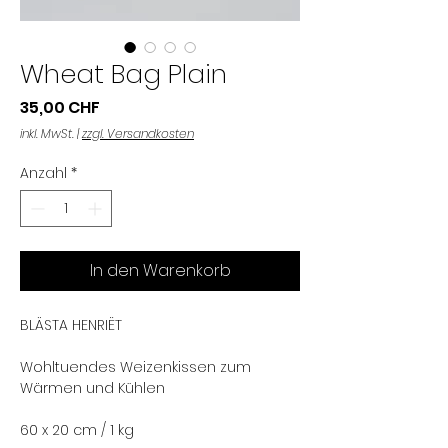
Wheat Bag Plain
Preis
35,00 CHF
inkl. MwSt.
|
zzgl. Versandkosten
Anzahl
*
In den Warenkorb
BLÄSTA HENRIËT
Wohltuendes Weizenkissen zum
Wärmen und Kühlen
60 x 20 cm / 1 kg