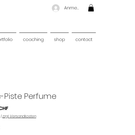
Anmelden
rtfolio
coaching
shop
contact
-Piste Perfume
Preis
 CHF
|
zzgl. Versandkosten
E