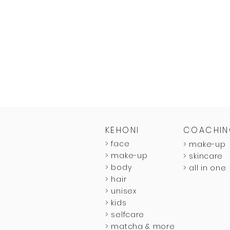
KEHONI
COACHI
>
face
>
make-up
>
make-up
>
skincare
>
body
>
all in one
>
hair
>
unisex
>
kids
>
selfcare
> matcha & more