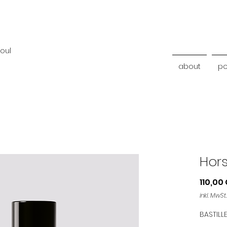
soul
about
po
Hors
110,00
inkl. MwSt.
BASTILL