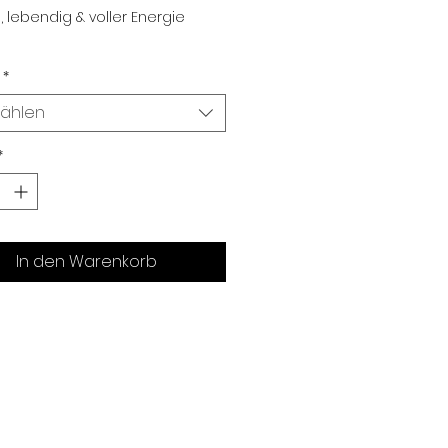
 lebendig & voller Energie
*
ählen
*
In den Warenkorb