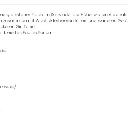
ausgetretener Pfade: im Schwindel der Höhe, wie ein Adrenalinst
zusammen mit Wacholderbeeren für ein unerwartetes Gefühl vo
eckeren Gin Tonic.
er kreiertes Eau de Parfum.
lder
arismal)
e