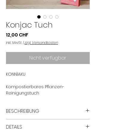
Konjac Tuch
Preis
12,00 CHF
inkl. MwSt.
|
zzgl. Versandkosten
Nicht verfügbar
KONNÌAKU
Kompostierbares Pflanzen-
Reinigungstuch
BESCHREIBUNG
Die zarten Tüchlein aus reiner Konjac-
DETAILS
Pflanzenfaser sind eine