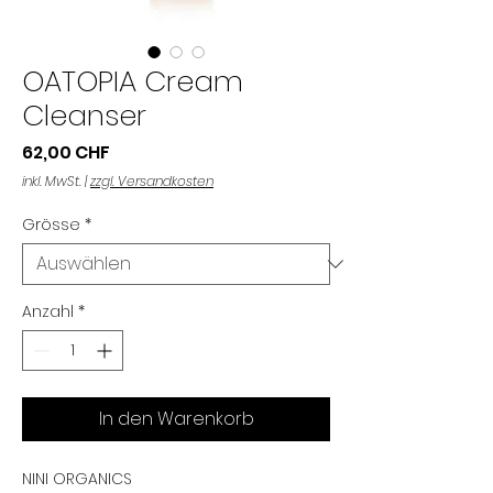
OATOPIA Cream
Cleanser
Preis
62,00 CHF
inkl. MwSt.
|
zzgl. Versandkosten
Grösse
*
Anzahl
*
In den Warenkorb
NINI ORGANICS